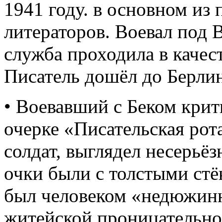
1941 году. в основном из
литераторов. Воевал под 
служба проходила в качес
Писатель дошёл до Берлин
• Воевавший с Беком крит
очерке «Писательская рота
солдат, выглядел несерьёз
очки были с толстыми стёк
был человеком «недюжинн
житейской проницательно