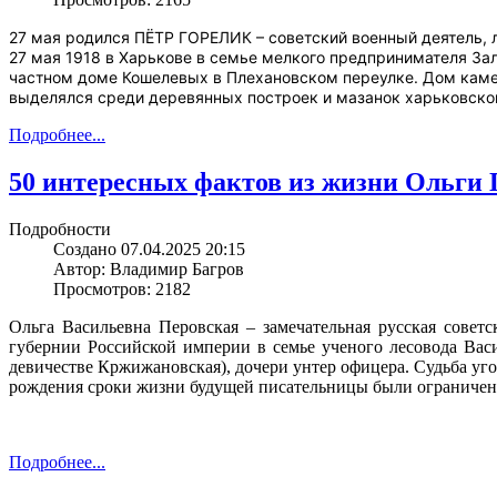
27 мая родился ПЁТР ГОРЕЛИК – советский военный деятель, л
27 мая 1918 в Харькове в семье мелкого предпринимателя За
частном доме Кошелевых в Плехановском переулке. Дом каме
выделялся среди деревянных построек и мазанок харьковской
Подробнее...
50 интересных фактов из жизни Ольги
Подробности
Создано 07.04.2025 20:15
Автор: Владимир Багров
Просмотров: 2182
Ольга Васильевна Перовская – замечательная русская советс
губернии Российской империи в семье ученого лесовода Вас
девичестве Кржижановская), дочери унтер офицера. Судьба уг
рождения сроки жизни будущей писательницы были ограниче
Подробнее...