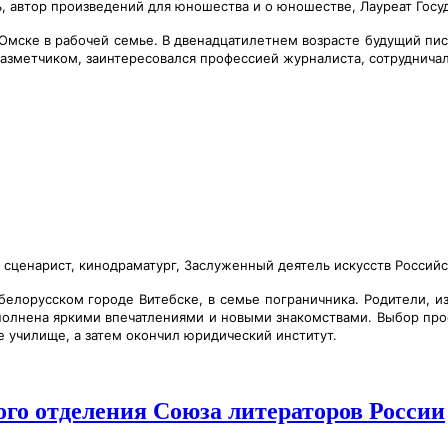
, автор произведений для юношества и о юношестве, Лауреат Госу
 Омске в рабочей семье. В двенадцатилетнем возрасте будущий пи
азметчиком, заинтересовался профессией журналиста, сотрудничал
сценарист, кинодраматург, Заслуженный деятель искусств Россий
белорусском городе Витебске, в семье пограничника. Родители, и
аполнена яркими впечатлениями и новыми знакомствами. Выбор про
е училище, а затем окончил юридический институт.
ого отделения Союза литераторов России