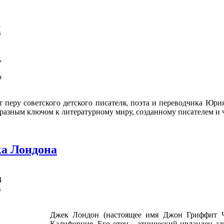
1
в
,
ю
 перу советского детского писателя, поэта и переводчика Юрия
разным ключом к литературному миру, созданному писателем и 
а Лондона
4
в
Джек Лондон (настоящее имя Джон Гриффит Ч
Калифорния. Его отец – этнический ирландец ад