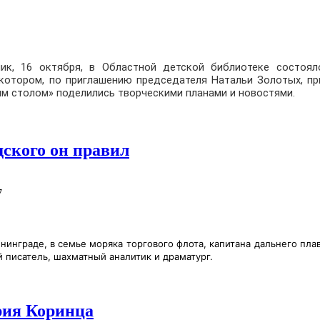
ик, 16 октября, в Областной детской библиотеке состоял
 котором, по приглашению председателя Натальи Золотых, пр
ым столом» поделились творческими планами и новостями.
ского он правил
7
нинграде, в семье моряка торгового флота, капитана дальнего пл
й писатель, шахматный аналитик и драматург.
рия Коринца