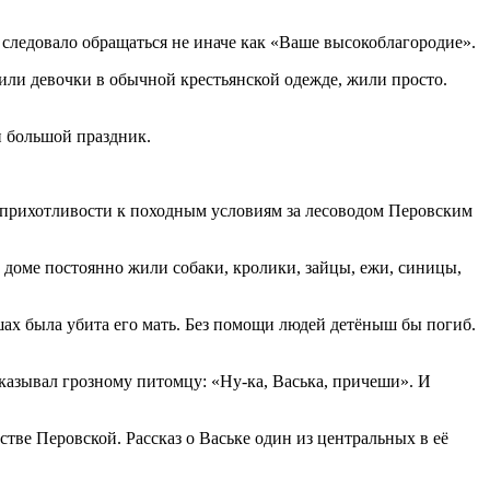
 следовало обращаться не иначе как «Ваше высокоблагородие».
дили девочки в обычной крестьянской одежде, жили просто.
н большой праздник.
 неприхотливости к походным условиям за лесоводом Перовским
 доме постоянно жили собаки, кролики, зайцы, ежи, синицы,
шах была убита его мать. Без помощи людей детёныш бы погиб.
иказывал грозному питомцу: «Ну-ка, Васька, причеши». И
тве Перовской. Рассказ о Ваське один из центральных в её