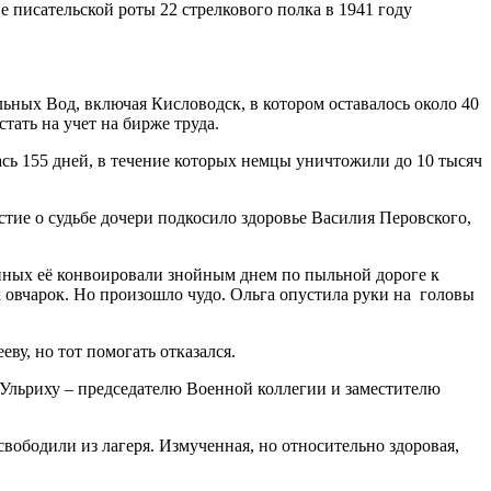
е писательской роты 22 стрелкового полка в 1941 году
ьных Вод, включая Кисловодск, в котором оставалось около 40
тать на учет на бирже труда.
сь 155 дней, в течение которых немцы уничтожили до 10 тысяч
естие о судьбе дочери подкосило здоровье Василия Перовского,
нных её конвоировали знойным днем по пыльной дороге к
х овчарок. Но произошло чудо. Ольга опустила руки на головы
ву, но тот помогать отказался.
 Ульриху – председателю Военной коллегии и заместителю
вободили из лагеря. Измученная, но относительно здоровая,