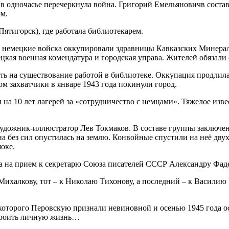
 в одночасье перечеркнула война. Григорий Емельяновичв состав
ом.
Пятигорск), где работала библиотекарем.
, немецкие войска оккупировали здравницы Кавказских Минерал
кая военная комендатура и городская управа. Жителей обязали с
ать на существование работой в библиотеке. Оккупация продлила
м захватчики в январе 1943 года покинули город.
 на 10 лет лагерей за «сотрудничество с немцами». Тяжелое изв
художник-иллюстратор Лев Токмаков. В составе группы заключе
на без сил опустилась на землю. Конвойные спустили на неё дву
шоке.
а на прием к секретарю Союза писателей СССР Александру Фадее
Михалкову, тот – к Николаю Тихонову, а последний – к Василию
 которого Перовскую признали невиновной и осенью 1945 года ос
строить личную жизнь…