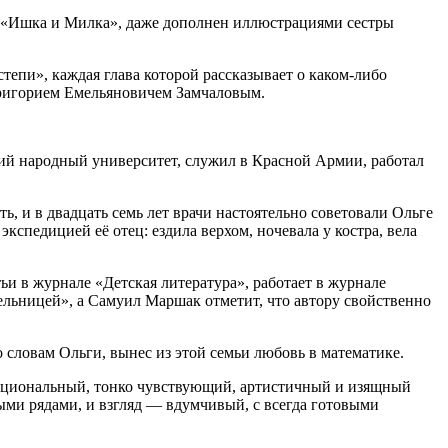
х, «Ишка и Милка», даже дополнен иллюстрациями сестры
тепи», каждая глава которой рассказывает о каком-либо
Григорием Емельяновичем Замчаловым.
ский народный университет, служил в Красной Армии, работал
ть, и в двадцать семь лет врачи настоятельно советовали Ольге
экспедицией её отец: ездила верхом, ночевала у костра, вела
ьи в журнале «Детская литература», работает в журнале
тельницей», а Самуил Маршак отметит, что автору свойственно
словам Ольги, вынес из этой семьи любовь в математике.
эмоциональный, тонко чувствующий, артистичный и изящный
ыми рядами, и взгляд — вдумчивый, с всегда готовыми