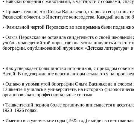
• Навыки общения с животными, в частности с собаками, спас
• Примечательно, что Софья Васильевна, старшая сестра писат
Рязанской области, в Институте коневодства. Каждый день по б
• Фамильной чертой Перовских во все времена были подвижнос
• Ольга Перовская не оставила свидетельств о своей школьно
учебных заведений той поры, где она могла получить аттестат
биографии, опубликованной журналом «Детская литература» в 1
• Как утверждает большинство источников, с приходом советск
Алтай. В подтверждение версии авторы ссылаются на произве
• Однако в упомянутой биографии Ольга Васильевна и словом н
Ташкенте я училась в университете, на историко-филологическо
организовывать профессиональные союзы».
• Ташкентский период более органично вписывается в десяти
1923–1926 годах.
• Именно в студенческие годы (1925 год) выйдет в свет главная