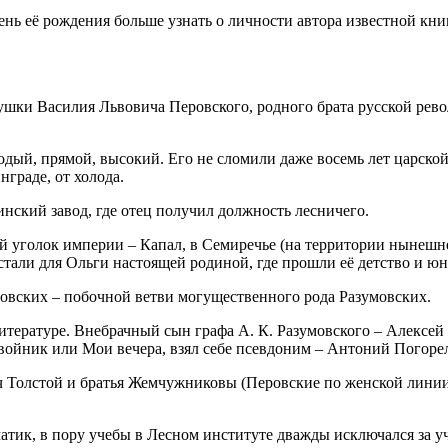
ь её рождения больше узнать о личности автора известной книги
едушки Василия Львовича Перовского, родного брата русской ре
дый, прямой, высокий. Его не сломили даже восемь лет царской
граде, от холода.
инский завод, где отец получил должность лесничего.
й уголок империи – Капал, в Семиречье (на территории нынешне
тали для Ольги настоящей родиной, где прошли её детство и юн
овских – побочной ветви могущественного рода Разумовских.
итературе. Внебрачный сын графа А. К. Разумовского – Алексей
ойник или Мои вечера, взял себе псевдоним – Антоний Погоре
 Толстой и братья Жемчужниковы (Перовские по женской линии)
тик, в пору учебы в Лесном институте дважды исключался за уча