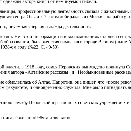
ут однажды автора книги от неминуемой гибели.
ельницы, профессиональную деятельность связала с животными. 
удням сестра Ольги к 7 часам добиралась из Москвы на работу, а
ть, неуемная энергия и жажда деятельности.
й жизни. Нет этой информации и в воспоминаниях старшей сест
 об образовании, была женская гимназия в городе Верном (ныне 
938-ом году (№22, С. 49-50).
ой власти, в 1918 году, семья Перовских вынуждено покинула Се
дения автора «Алтайские рассказы» и «Необыкновенные расска
е обмолвилась об Алтае. Напротив, она пишет, что «после револ
м факультете, и одновременно служила. Мне было пятнадцать лет
летнюю службу Перовской в различных советских учреждениях и
 книга её жизни «Ребята и зверята».