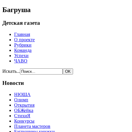
Багруша
Детская газета
Главная
О проекте
Рубрики
Команда
Успехи
ЧАВО
Искать...
Новости
НЮША
Олимп
Открытия
ОБЖейка
СтихиЯ
Конкурсы
Планета мастеров
Багрушины книжки