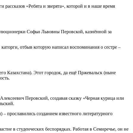
 рассказов «Ребята и зверята», которой и в наше время
волюционерки Софьи Львовны Перовской, казнённой за
 каторги, отбыв которую написал воспоминания о сестре –
го Казахстана). Этот городок, да ещё Пржевальск (ныне
ость.
 Алексеевич Перовский, создавая сказку «Черная курица или
льский.
 – прославились созданием известного литературного
стие в студенческих беспорядках. Работая в Семиречье, он не