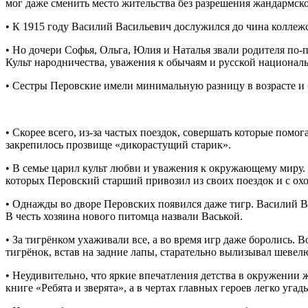
мог даже сменить место жительства без разрешения жандармск
• К 1915 году Василий Васильевич дослужился до чина коллежс
• Но дочери Софья, Ольга, Юлия и Наталья звали родителя по-
Культ народничества, уважения к обычаям и русской национал
• Сестры Перовские имели минимальную разницу в возрасте и 
• Скорее всего, из-за частых поездок, совершать которые пом
закрепилось прозвище «дикорастущий старик».
• В семье царил культ любви и уважения к окружающему миру.
которых Перовский старший привозил из своих поездок и с ох
• Однажды во дворе Перовских появился даже тигр. Василий В
В честь хозяина нового питомца назвали Васькой.
• За тигрёнком ухаживали все, а во время игр даже боролись.
тигрёнок, встав на задние лапы, старательно вылизывал шевел
• Неудивительно, что яркие впечатления детства в окружении 
книге «Ребята и зверята», а в чертах главных героев легко угад