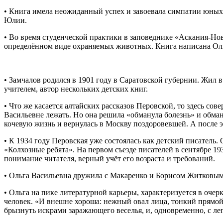
• Книга имела неожиданный успех и завоевала симпатии юных 
Юлии.
• Во время студенческой практики в заповеднике «Аскания-Нов
определённом виде охраняемых животных. Книга написана Оль
• Замчалов родился в 1901 году в Саратовской губернии. Жил 
учителем, автор нескольких детских книг.
• Что же касается алтайских рассказов Перовской, то здесь сов
Васильевне лежать. Но она решила «обманула болезнь» и обманул
кочевую жизнь и вернулась в Москву поздоровевшей. А после э
• К 1934 году Перовская уже состоялась как детский писатель
«Колхозные ребята». На первом съезде писателей в сентябре 1
понимание читателя, верный учёт его возраста и требований.
• Ольга Васильевна дружила с Макаренко и Борисом Житковым.
• Ольга на пике литературной карьеры, характеризуется в оч
человек. «И внешне хороша: нежный овал лица, тонкий прямой
брызнуть искрами заражающего веселья, и, одновременно, с лег