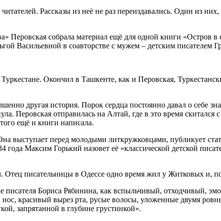
читателей. Рассказы из неё не раз переиздавались. Один из ни
а» Перовская собрала материал ещё для одной книги «Остров в с
гой Васильевной в соавторстве с мужем – детским писателем 
в Туркестане. Окончил в Ташкенте, как и Перовская, Туркестан
ершенно другая история. Порок сердца постоянно давал о себе зна
а. Перовская отправилась на Алтай, где в это время скитался с 
того ещё и книги написала.
. Она выступает перед молодыми литкружковцами, публикует стат
934 года Максим Горький назовет её «классической детской писа
 Отец писательницы в Одессе одно время жил у Житковых и, по 
ерке писателя Бориса Рябинина, как вспыльчивый, отходчивый, 
 нос, красивый вырез рта, русые волосы, уложенные двумя ровн
кой, запрятанной в глубине грустинкой».