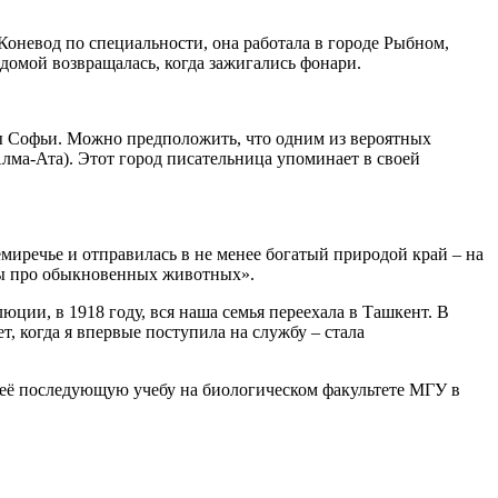
Коневод по специальности, она работала в городе Рыбном,
 домой возвращалась, когда зажигались фонари.
ры Софьи. Можно предположить, что одним из вероятных
Алма-Ата). Этот город писательница упоминает в своей
миречье и отправилась в не менее богатый природой край – на
зы про обыкновенных животных».
юции, в 1918 году, вся наша семья переехала в Ташкент. В
, когда я впервые поступила на службу – стала
 её последующую учебу на биологическом факультете МГУ в