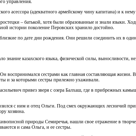
ого управления.
кого асессора (адекватного армейскому чину капитана) и к нему
простецки – батькой, хотя были образованные и знали языки. Хо
ьной истории поколение Перовских хранило достойно.
близкие по дате дни рождения. Они решили соединить их в оди
огало знание казахского языка, физической силы, выносливости,
 Он воспринимался сестрами как главная составляющая жизни. В
оты и за которыми сестры прилежно ухаживали.
асильевич привез зверя с озера Балхаш, где в прибрежных камы
 Возился с ним и отец Ольги. Под смех окружающих лесничий пр
юру хозяина.
живописной природы Семиречья, нашли свое отражение в творчес
ываются и сама Ольга, и ее сестры.