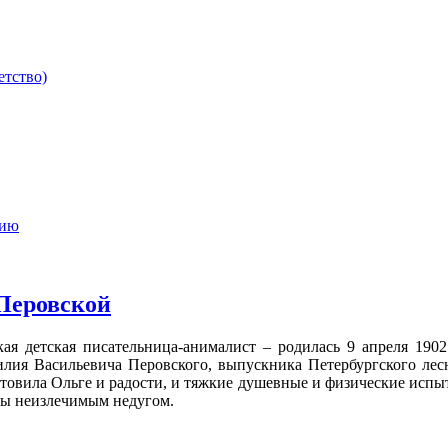
етство)
мию
 Перовской
кая детская писательница-анималист – родилась 9 апреля 190
илия Васильевича Перовского, выпускника Петербургского ле
отовила Ольге и радости, и тяжкие душевные и физические испыт
ны неизлечимым недугом.