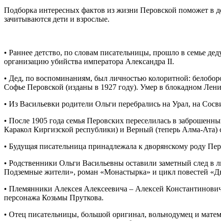
Подборка интересных фактов из жизни Перовской поможет в ден
зачитываются дети и взрослые.
• Раннее детство, по словам писательницы, прошло в семье д
организацию убийства императора Александра II.
• Дед, по воспоминаниям, был личностью колоритной: белоборо
Софье Перовской (изданы в 1927 году). Умер в блокадном Ленин
• Из Васильевки родители Ольги перебрались на Урал, на Сосв
• После 1905 года семья Перовских переселилась в заброшенны
Каракол Киргизской республики) и Верный (теперь Алма-Ата) с
• Будущая писательница принадлежала к дворянскому роду Пер
• Родственники Ольги Васильевны оставили заметный след в л
Подземные жители», роман «Монастырка» и цикл повестей «Дв
• Племянники Алексея Алексеевича – Алексей Константинович
персонажа Козьмы Пруткова.
• Отец писательницы, большой оригинал, вольнодумец и матема