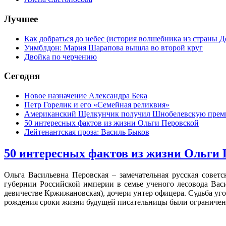
Лучшее
Как добраться до небес (история волшебника из страны Д
Уимблдон: Мария Шарапова вышла во второй круг
Двойка по черчению
Сегодня
Новое назначение Александра Бека
Петр Горелик и его «Семейная реликвия»
Американский Щелкунчик получил Шнобелевскую пре
50 интересных фактов из жизни Ольги Перовской
Лейтенантская проза: Василь Быков
50 интересных фактов из жизни Ольги
Ольга Васильевна Перовская – замечательная русская советс
губернии Российской империи в семье ученого лесовода Вас
девичестве Кржижановская), дочери унтер офицера. Судьба уг
рождения сроки жизни будущей писательницы были ограниче