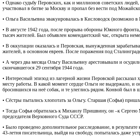
• Однако судьбу Перовских, как и миллионов советских людей,
участвовал в битве за Москву и пропал без вести под Можайск
• Ольга Васильевна эвакуировалась в Кисловодск (возможно в 
• В августе 1942 года, после прорыва обороны Южного фронта
тысяч жителей. Был объявлен комендантский час, открыта немец
• В оккупации оказалась и Перовская, вынужденная зарабатыв
жителей, в основном евреев. После поражения под Сталинградо
• А через два месяца Ольгу Васильевну арестовывали и осудили
скончавшегося 29 сентября 1944 года.
• Интересный эпизод из лагерной жизни Перовской рассказал 
месту работы. В какой момент сердце Ольги не выдержало, и о
бросившихся на неё собак, и те улеглись рядом. Конвой был в 
• Сёстры пытались хлопотать за Ольгу. Старшая (Софья) пришл
• Тогда Софья обратилась к Михаилу Пришвину, он –к Сергею 
председателя Верховного Суда СССР.
• Было проведено дополнительное расследование, в результате
43-летня писательница, выйдя на свободу, попыталась даже у