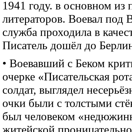
1941 году. в основном из
литераторов. Воевал под 
служба проходила в качес
Писатель дошёл до Берлин
• Воевавший с Беком крит
очерке «Писательская рота
солдат, выглядел несерьёз
очки были с толстыми стёк
был человеком «недюжинн
житейской проницательно