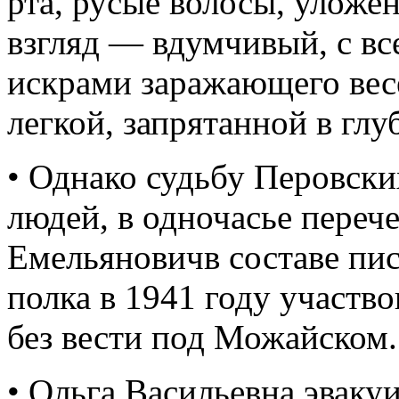
рта, русые волосы, уложе
взгляд — вдумчивый, с вс
искрами заражающего весе
легкой, запрятанной в глу
• Однако судьбу Перовски
людей, в одночасье переч
Емельяновичв составе пис
полка в 1941 году участво
без вести под Можайском.
• Ольга Васильевна эваку