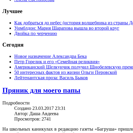
Лучшее
Как добраться до небес (история волшебника из страны Д
Уимблдон: Мария Шарапова вышла во второй круг
Двойка по черчению
Сегодня
Новое назначение Александра Бека
Петр Горелик и его «Семейная реликвия»
Американский Щелкунчик получил Шнобелевскую пре
50 интересных фактов из жизни Ольги Перовской
Лейтенантская проза: Василь Быков
Пряник для моего папы
Подробности
Создано 23.03.2017 23:31
Автор: Даша Авдеева
Просмотров: 2741
На школьных каникулах в редакцию газеты «Багруша» пришло 