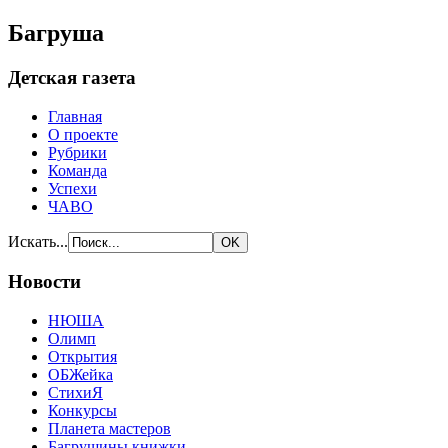
Багруша
Детская газета
Главная
О проекте
Рубрики
Команда
Успехи
ЧАВО
Искать...
Новости
НЮША
Олимп
Открытия
ОБЖейка
СтихиЯ
Конкурсы
Планета мастеров
Багрушины книжки