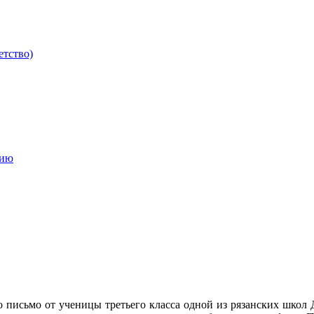
етство)
мию
письмо от ученицы третьего класса одной из рязанских школ Д