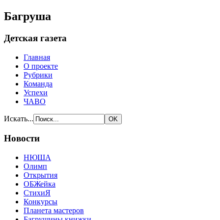
Багруша
Детская газета
Главная
О проекте
Рубрики
Команда
Успехи
ЧАВО
Искать...
Новости
НЮША
Олимп
Открытия
ОБЖейка
СтихиЯ
Конкурсы
Планета мастеров
Багрушины книжки