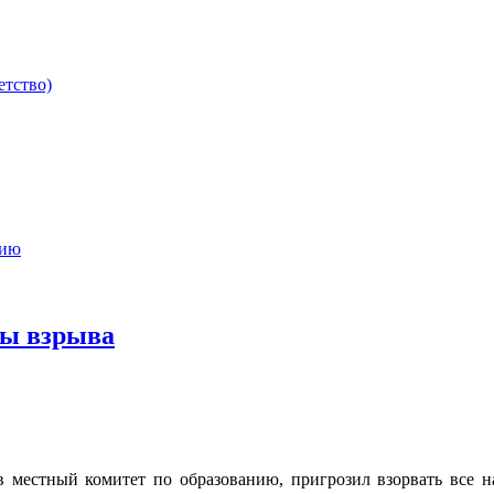
етство)
мию
зы взрыва
 местный комитет по образованию, пригрозил взорвать все на