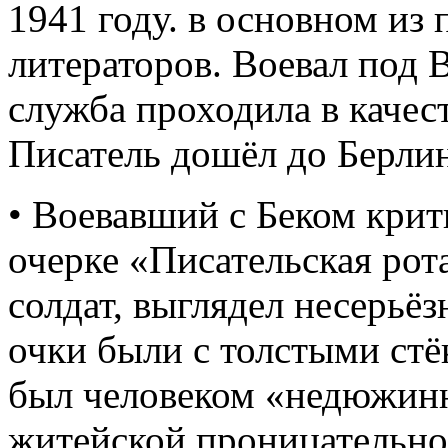
1941 году. в основном из
литераторов. Воевал под 
служба проходила в качес
Писатель дошёл до Берлин
• Воевавший с Беком крит
очерке «Писательская рота
солдат, выглядел несерьёз
очки были с толстыми стёк
был человеком «недюжинн
житейской проницательно