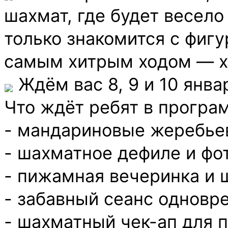
шахмат, где будет весело
только знакомится с фиг
самым хитрым ходом — х
Ждём вас 8, 9 и 10 январ
Что ждёт ребят в програ
- мандариновые жеребье
- шахматное дефиле и фо
- пижамная вечеринка и 
- забавный сеанс одновр
- шахматный чек-ап для 