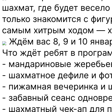
шахмат, где будет весело
только знакомится с фиг
самым хитрым ходом — х
Ждём вас 8, 9 и 10 январ
Что ждёт ребят в програ
- мандариновые жеребье
- шахматное дефиле и фо
- пижамная вечеринка и 
- забавный сеанс одновр
- шахматный чек-ап для 