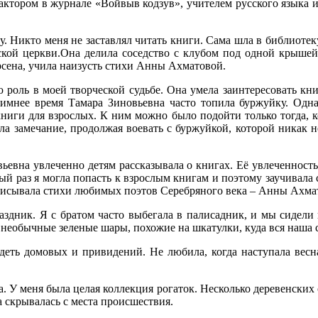
актором в журнале «Войвыв кодзув», учителем русского языка 
. Никто меня не заставлял читать книги. Сама шла в библиоте
ской церкви.Она делила соседство с клубом под одной крышей
сена, учила наизусть стихи Анны Ахматовой.
роль в моей творческой судьбе. Она умела заинтересовать кн
зимнее время Тамара Зиновьевна часто топила буржуйку. Одна
книги для взрослых. К ним можно было подойти только тогда, 
ала замечание, продолжая воевать с буржуйкой, которой никак н
евна увлеченно детям рассказывала о книгах. Её увлеченность
 раз я могла попасть к взрослым книгам и поэтому заучивала 
записывала стихи любимых поэтов Серебряного века – Анны Ахм
здник. Я с братом часто выбегала в палисадник, и мы сидели
ли необычные зеленые шары, похожие на шкатулки, куда вся наша
идеть домовых и привидений. Не любила, когда наступала вес
. У меня была целая коллекция рогаток. Несколько деревенских о
а скрывалась с места происшествия.