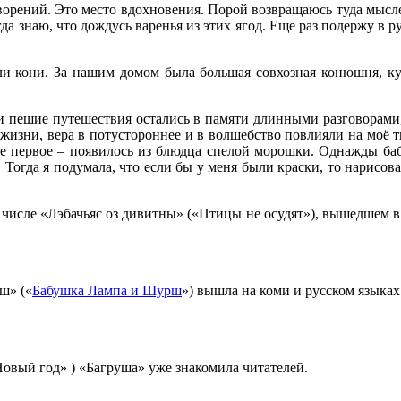
рений. Это место вдохновения. Порой возвращаюсь туда мыслен
да знаю, что дождусь варенья из этих ягод. Еще раз подержу в р
ли кони. За нашим домом была большая совхозная конюшня, ку
и пешие путешествия остались в памяти длинными разговорами
жизни, вера в потустороннее и в волшебство повлияли на моё т
ое первое – появилось из блюдца спелой морошки. Однажды баб
Тогда я подумала, что если бы у меня были краски, то нарисова
числе «Лэбачьяс оз дивитны» («Птицы не осудят»), вышедшем в 
ш» («
Бабушка Лампа и Шурш
») вышла на коми и русском языка
овый год» ) «Багруша» уже знакомила читателей.