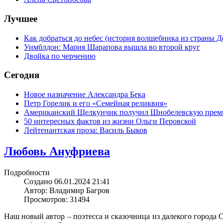
Лучшее
Как добраться до небес (история волшебника из страны Д
Уимблдон: Мария Шарапова вышла во второй круг
Двойка по черчению
Сегодня
Новое назначение Александра Бека
Петр Горелик и его «Семейная реликвия»
Американский Щелкунчик получил Шнобелевскую пре
50 интересных фактов из жизни Ольги Перовской
Лейтенантская проза: Василь Быков
Любовь Ануфриева
Подробности
Создано 06.01.2024 21:41
Автор: Владимир Багров
Просмотров: 31494
Наш новый автор – поэтесса и сказочница из далекого город