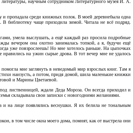
и литературы, научным сотрудником Литературного музея И. А.
ку и пропадала среди книжных полок. В моей деревнебыла одна
. В библиотеку чаще приходила зимой. Читала не всё подряд.
игами, умела выслушать, а ещё каждый раз просила подробные
жды вечером она охотно занималась топкой, а я, будучи ещё
когда уже повзрослеешь! Но мне хотелось раньше. На цыпочках
е нравились на ужин сырые дрова. В тот вечер мне не удалось
 помогла мне заглянуть в неведомый мир взрослых книг. Там я
стихи наизусть, а потом, придя домой, шила маленькие книжки
атовой и Марины Цветаевой.
 под лиственницей, ждали Деда Мороза. Он всегда приходил и
 семья складывала свои записки с новогодними желаниями.
на и на лице появлялись веснушки. Я их белила не тональным
кон, в том числе окна моего дома, помнят, как от выстрела они