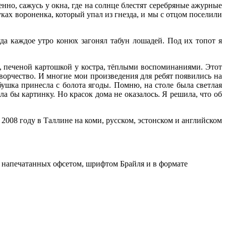
но, сажусь у окна, где на солнце блестят серебряные ажурные
уках вороненка, который упал из гнезда, и мы с отцом поселили
да каждое утро конюх загонял табун лошадей. Под их топот я
, печеной картошкой у костра, тёплыми воспоминаниями. Этот
ворчество. И многие мои произведения для ребят появились на
ушка принесла с болота ягоды. Помню, на столе была светлая
ла бы картинку. Но красок дома не оказалось. Я решила, что об
2008 году в Таллине на коми, русском, эстонском и английском
х напечатанных офсетом, шрифтом Брайля и в формате