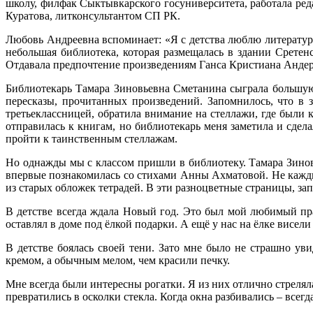
школу, филфак Сыктывкарского госуниверситета, работала ред
Куратова, литконсультантом СП РК.
Любовь Андреевна вспоминает: «Я с детства люблю литературу
небольшая библиотека, которая размещалась в здании Сретен
Отдавала предпочтение произведениям Ганса Кристиана Андер
Библиотекарь Тамара Зиновьевна Сметанина сыграла большую 
пересказы, прочитанных произведений. Запомнилось, что в 
третьеклассницей, обратила внимание на стеллажи, где были 
отправилась к книгам, но библиотекарь меня заметила и сдел
пройти к таинственным стеллажам.
Но однажды мы с классом пришли в библиотеку. Тамара Зиновь
впервые познакомилась со стихами Анны Ахматовой. Не каждый
из старых обложек тетрадей. В эти разноцветные страницы, 
В детстве всегда ждала Новый год. Это был мой любимый пра
оставлял в доме под ёлкой подарки. А ещё у нас на ёлке висе
В детстве боялась своей тени. Зато мне было не страшно ув
кремом, а обычным мелом, чем красили печку.
Мне всегда были интересны рогатки. Я из них отлично стреляла
превратились в осколки стекла. Когда окна разбивались – всегд