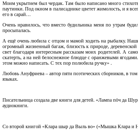
Моим укрытием был чердак. Там было написано много стихотво
паутинки. Под окном в палисаднике цветет жимолость, и я всег
его в сарай…
Очень нравилось, что вместо будильника меня по утрам буди
просыпалась.
А ещё очень любила с отцом и мамой ходить на рыбалку. Наш
огромный жизненный багаж, близость к природе, деревенской 
свет благодаря интересным рассказам моих родителей. А сам
скатерть, а на ней белоснежное блюдце с оранжевыми ягодами. 
этом можно написать. С тех пор полюбила ручку» .
Любовь Ануфриева – автор пяти поэтических сборников, в том 
языках.
Писательница создала две книги для детей. «Лампа пӧч да Шур
аудиокниги.
Со второй книгой «Клара шыр да Выль во» («Мышка Клара и Н