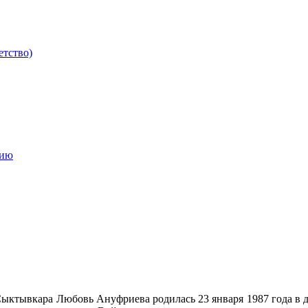
етство)
мию
а Сыктывкара Любовь Ануфриева родилась 23 января 1987 года 