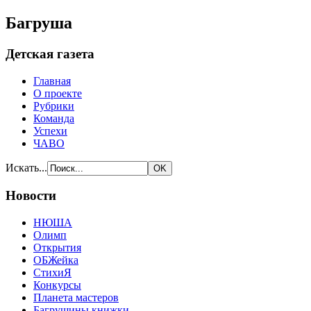
Багруша
Детская газета
Главная
О проекте
Рубрики
Команда
Успехи
ЧАВО
Искать...
Новости
НЮША
Олимп
Открытия
ОБЖейка
СтихиЯ
Конкурсы
Планета мастеров
Багрушины книжки