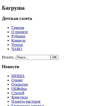
Багруша
Детская газета
Главная
О проекте
Рубрики
Команда
Успехи
ЧАВО
Искать...
Новости
НЮША
Олимп
Открытия
ОБЖейка
СтихиЯ
Конкурсы
Планета мастеров
Багрушины книжки