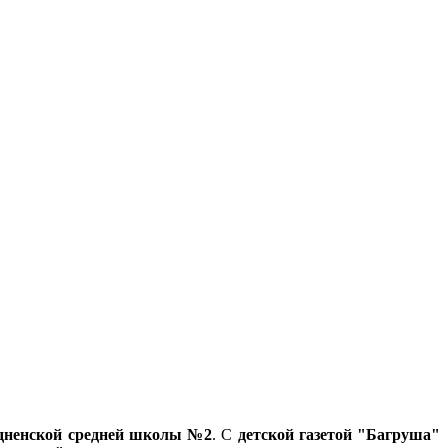
дненской средней школы №2
. С
детской газетой "Багруша"