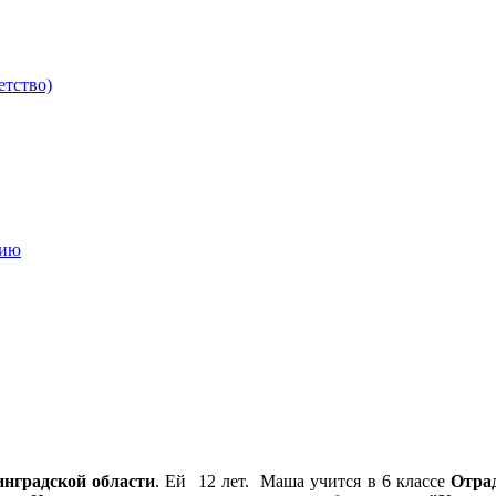
етство)
мию
нградс­кой области
. Ей 12 лет. Маша учится в 6 классе
Отра