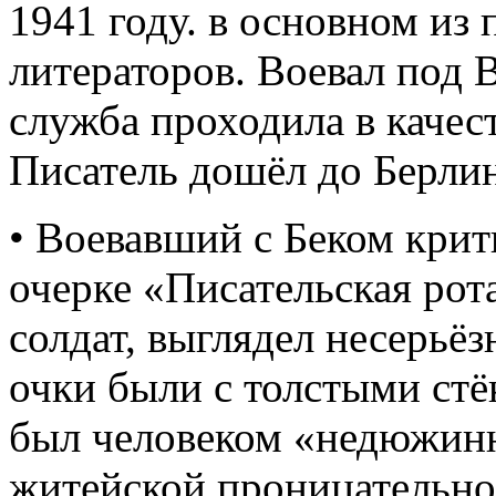
1941 году. в основном из
литераторов. Воевал под 
служба проходила в качес
Писатель дошёл до Берлин
• Воевавший с Беком крит
очерке «Писательская рота
солдат, выглядел несерьёз
очки были с толстыми стёк
был человеком «недюжинн
житейской проницательно