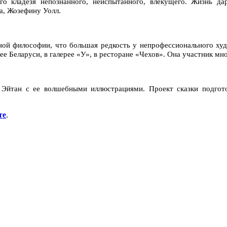
го кладезя непознанного, неиспытанного, влекущего. Жизнь д
а, Жозефину Уолл.
й философии, что большая редкость у непрофессионального художн
е Беларуси, в галерее «У», в ресторане «Чехов». Она участник мн
у Эйтан с ее волшебными иллюстрациями. Проект сказки подгот
те
.