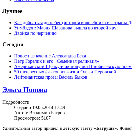
Лучшее
Как добраться до небес (история волшебника из страны Д
Уимблдон: Мария Шарапова вышла во второй круг
Двойка по черчению
Сегодня
Новое назначение Александра Бека
Петр Горелик и его «Семейная реликвия»
Американский Щелкунчик получил Шнобелевскую пре
50 интересных фактов из жизни Ольги Перовской
Лейтенантская проза: Василь Быков
Эльга Попова
Подробности
Создано 19.05.2014 17:49
Автор: Владимир Багров
Просмотров: 5107
Удивительный автор пришел в детскую газету «
Багруша
». Живет