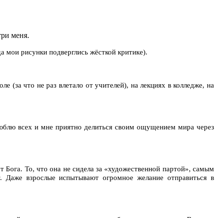
три меня.
гда мои рисунки подверглись жёсткой критике).
е (за что не раз влетало от учителей), на лекциях в колледже, на
люблю всех и мне приятно делиться своим ощущением мира через
т Бога. То, что она не сидела за «художественной партой», самым
т. Даже взрослые испытывают огромное желание отправиться в