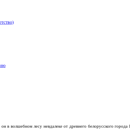
етство)
мию
 он в волшебном лесу невдалеке от древнего белорусского города П