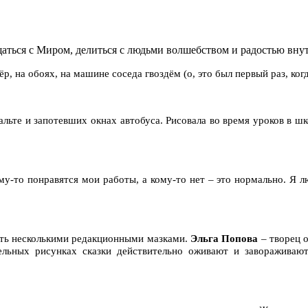
бщаться с Миром, делиться с людьми волшебством и радостью вну
ёр, на обоях, на машине соседа гвоздём (о, это был первый раз, ко
льте и запотевших окнах автобуса. Рисовала во время уроков в школ
му-то понравятся мои работы, а кому-то нет – это нормально. Я 
ть несколькими редакционными мазками.
Эльга Попова
– творец о
тельных рисунках сказки действительно оживают и завораживаю