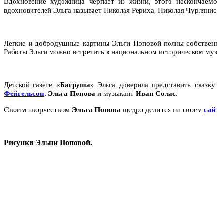
Вдохновение художница черпает из жизни, этого нескончаемо
вдохновителей Эльга называет Николая Рериха, Николая Чурлянис
Легкие и добродушные картины Эльги Поповой полны собственно
Работы Эльги можно встретить в национальном историческом музе
Детской газете «
Багруша
» Эльга доверила представить сказк
Фейгельсон
,
Эльга Попова
и музыкант
Иван Солас
.
Своим творчеством
Эльга Попова
щедро делится на своем
сай
Рисунки Эльни Поповой.