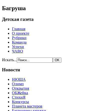
Багруша
Детская газета
Главная
О проекте
Рубрики
Команда
Успехи
ЧАВО
Искать...
Новости
НЮША
Олимп
Открытия
ОБЖейка
СтихиЯ
Конкурсы
Планета мастеров
Багрушины книжки