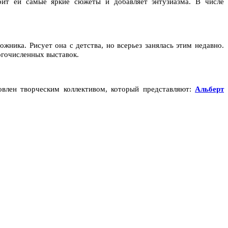
арит ей самые яркие сюжеты и добавляет энтузиазма. В числе
ика. Рисует она с детства, но всерьез занялась этим недавно.
огочисленных выставок.
овлен творческим коллективом, который представляют:
Альберт