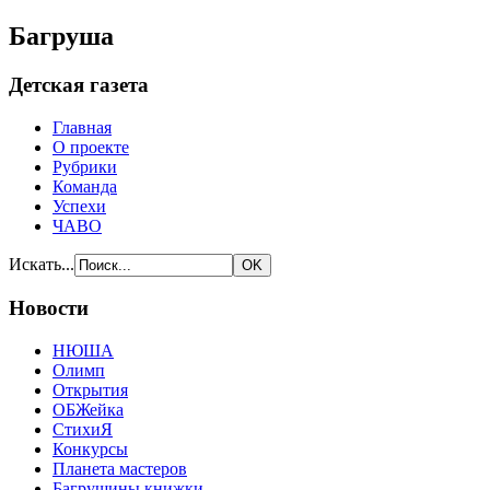
Багруша
Детская газета
Главная
О проекте
Рубрики
Команда
Успехи
ЧАВО
Искать...
Новости
НЮША
Олимп
Открытия
ОБЖейка
СтихиЯ
Конкурсы
Планета мастеров
Багрушины книжки