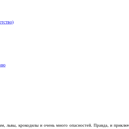
етство)
мию
ам, львы, крокодилы и очень много опасностей. Правда, и прикл