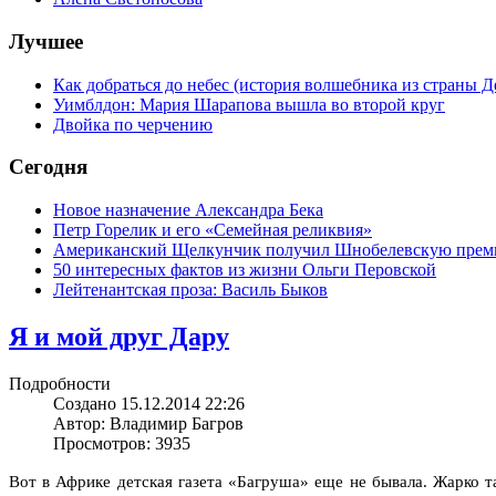
Лучшее
Как добраться до небес (история волшебника из страны Д
Уимблдон: Мария Шарапова вышла во второй круг
Двойка по черчению
Сегодня
Новое назначение Александра Бека
Петр Горелик и его «Семейная реликвия»
Американский Щелкунчик получил Шнобелевскую пре
50 интересных фактов из жизни Ольги Перовской
Лейтенантская проза: Василь Быков
Я и мой друг Дару
Подробности
Создано 15.12.2014 22:26
Автор: Владимир Багров
Просмотров: 3935
Вот в Африке детская газета
«Багруша
» еще не бывала. Жарко т