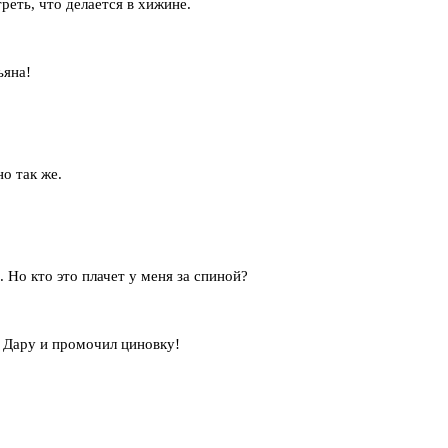
реть, что делается в хижине.
зьяна!
о так же.
. Но кто это плачет у меня за спиной?
л Дару и промочил циновку!