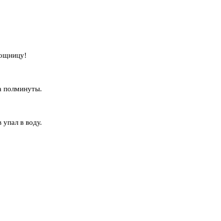
мощницу!
а полминуты.
 упал в воду.