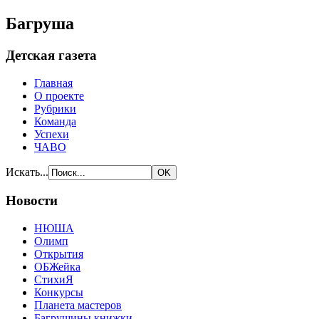
Багруша
Детская газета
Главная
О проекте
Рубрики
Команда
Успехи
ЧАВО
Искать...
Новости
НЮША
Олимп
Открытия
ОБЖейка
СтихиЯ
Конкурсы
Планета мастеров
Багрушины книжки