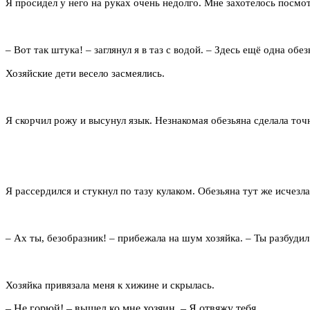
Я просидел у него на руках очень недолго. Мне захотелось посмот
– Вот так штука! – заглянул я в таз с водой. – Здесь ещё одна обе
Хозяйские дети весело засмеялись.
Я скорчил рожу и высунул язык. Незнакомая обезьяна сделала точн
Я рассердился и стукнул по тазу кулаком. Обезьяна тут же исчезла
– Ах ты, безобразник! – прибежала на шум хозяйка. – Ты разбуди
Хозяйка привязала меня к хижине и скрылась.
– Не горюй! – вышел ко мне хозяин. – Я отвяжу тебя.