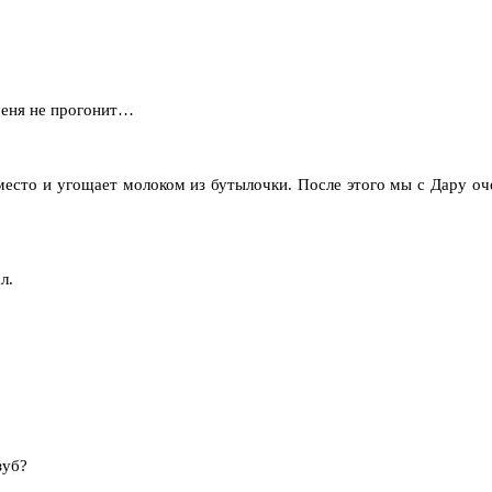
 меня не прогонит…
 место и угощает молоком из бутылочки.
После этого мы с Дару оч
л.
зуб?