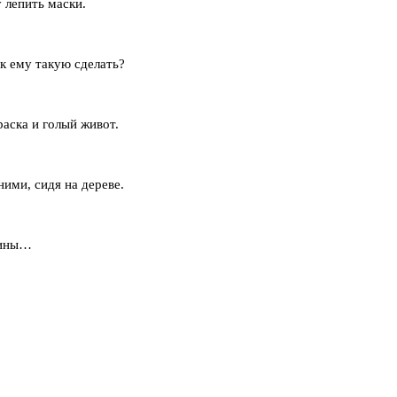
 лепить маски.
к ему такую сделать?
аска и голый живот.
ними, сидя на дереве.
бины…