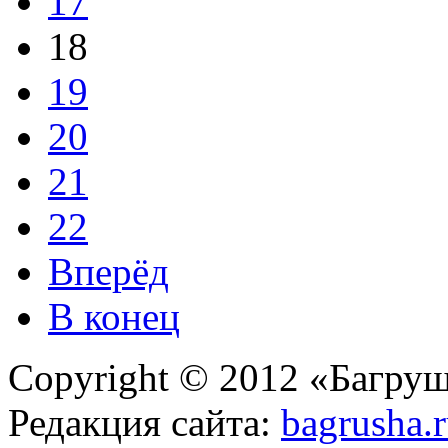
17
18
19
20
21
22
Вперёд
В конец
Copyright © 2012 «Багруш
Редакция сайта:
bagrusha.