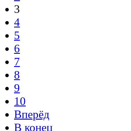
3
4
5
6
7
8
9
10
Вперёд
В конец